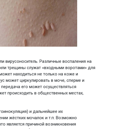
ли вирусоноситель. Различные воспаления на
и или трещины служат «входными воротами» для
может находиться не только на коже и
ус может циркулировать в моче, сперме и
е передача его может осуществляться
жет происходить в общественных местах,
тоинокуляция) и дальнейшее их
ении жёстких мочалок и т.п. Возможно
то является причиной возникновения