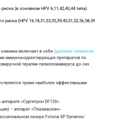
иска (в основном HPV 6,11,42,43,44 типа)
иска (HPV 16,18,31,33,35,39,45,51,52,56,58,59
 клиники включает в себя
удаление папиллом
нии иммунокорректирующих препаратов по
вирусной терапии папилломавируса до сих
ствляется тремя наиболее эффективными
аппарате «Сургитрон DF120».
ии) – аппарат «Плазмаскин».
ессиональном лазере Fotona SP Dynamis/