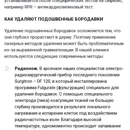
устанавливается после специфических тестов на сифилис,
например RPR – антикардиолипиновый тест.
КАК УДАЛЯЮТ ПОДОШВЕННЫЕ БОРОДАВКИ
Удаление подошвенных бородавок осложняется тем, что
они глубоко прорастают в дерму. Поэтому применение
лазерных методов удаления может быть проблематичным
из-за выраженной травматизации. В нашей клинике
используются следующие современные методы:
Радионож.
В арсенале наших специалистов электро-
радиохирургический прибор последнего поколения
Surgitron – DF 120, в который инсталлирована
программа Fulgurate (фульгурация) специально для
удаления бородавок. С помощью специального
электрода (пика) коагуляция тканей на большую
глубину производится в результате локального
нагревания и испарения клеток под воздействием
радиочастотных волн. Благодаря высокой
температуре, одномоментно происходит запаивание