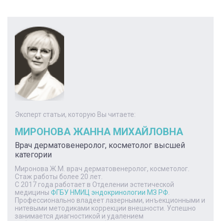
Эксперт статьи, которую Вы читаете:
МИРОНОВА ЖАННА МИХАЙЛОВНА
Врач дерматовенеролог, косметолог высшей
категории
Миронова Ж.М. врач дерматовенеролог, косметолог.
Стаж работы более 20 лет.
С 2017 года работает в Отделении эстетической
медицины
ФГБУ НМИЦ эндокринологии МЗ РФ
.
Профессионально владеет лазерными, инъекционными и
нитевыми методиками коррекции внешности. Успешно
занимается диагностикой и удалением