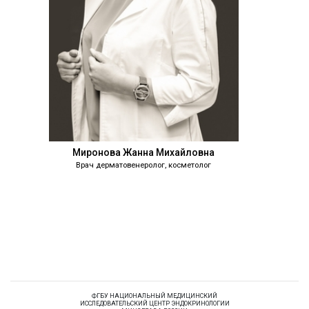
Миронова Жанна Михайловна
Врач дерматовенеролог, косметолог
Бобровска
Врач дермат
ФГБУ НАЦИОНАЛЬНЫЙ МЕДИЦИНСКИЙ
ИССЛЕДОВАТЕЛЬСКИЙ ЦЕНТР ЭНДОКРИНОЛОГИИ