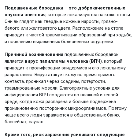
Подошвенные бородавки – это доброкачественные
опухоли эпителия
, которые локализуются на коже стопы.
Они выглядят как твердые кожные наросты, грязно-
белого или желтоватого цвета. Расположение на стопе
приводит к частой травматизации образований при ходьбе,
и появлению выраженных болезненных ощущений.
Причиной возникновения
подошвенных бородавок
является
вирус папилломы человека
(
ВПЧ
), который
приводит к пролиферации эпидермиса и его локальному
разрастанию. Вирус атакует кожу во время прямого
контакта, проникая через ссадины, потёртости,
травмированные мозоли. Благоприятные условия для
инфицирования ВПЧ создаются во влажной и теплой
среде, когда кожа распарена и больше подвержена
проникновению посторонних микроорганизмов. Поэтому
чаще всего люди заражаются в общественных банях,
бассейнах, саунах.
Кроме того, риск заражения усиливают следующие