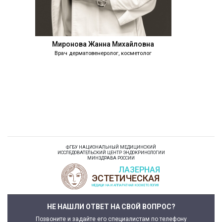
Миронова Жанна Михайловна
Врач дерматовенеролог, косметолог
Бобровска
Врач дермат
ФГБУ НАЦИОНАЛЬНЫЙ МЕДИЦИНСКИЙ
ИССЛЕДОВАТЕЛЬСКИЙ ЦЕНТР ЭНДОКРИНОЛОГИИ
МИНЗДРАВА РОССИИ
НЕ НАШЛИ ОТВЕТ НА СВОЙ ВОПРОС?
Позвоните и задайте его специалистам по телефону